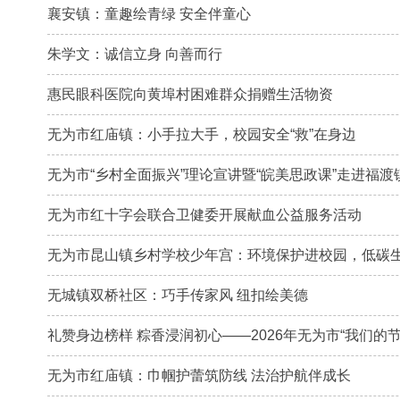
襄安镇：童趣绘青绿 安全伴童心
朱学文：诚信立身 向善而行
惠民眼科医院向黄埠村困难群众捐赠生活物资
无为市红庙镇：小手拉大手，校园安全“救”在身边
无为市“乡村全面振兴”理论宣讲暨“皖美思政课”走进福渡
无为市红十字会联合卫健委开展献血公益服务活动
无为市昆山镇乡村学校少年宫：环境保护进校园，低碳
无城镇双桥社区：巧手传家风 纽扣绘美德
礼赞身边榜样 粽香浸润初心——2026年无为市“我们
无为市红庙镇：巾帼护蕾筑防线 法治护航伴成长