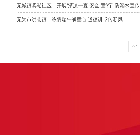
无城镇滨湖社区：开展“清凉一夏 安全‘童’行” 防溺水宣
无为市洪巷镇：浓情端午润童心 道德讲堂传新风
<<