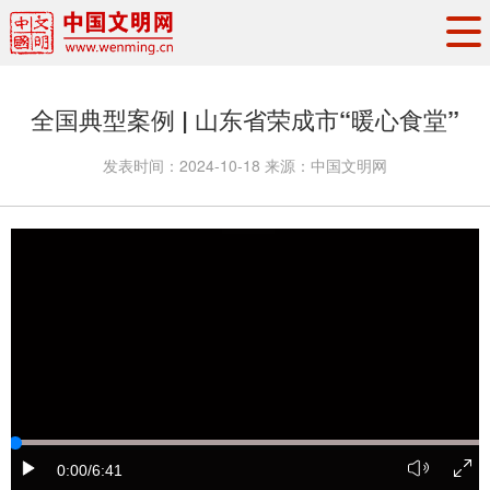
头条
·
要闻
思想理论
工作动态
全国典型案例 | 山东省荣成市“暖心食堂”
权威发布
资讯联播
地方交流
发表时间：
2024-10-18
来源：
中国文明网
文明培育
文明实践
文明创建
文明之光
文明影音
文明矩阵
0:00
/6:41