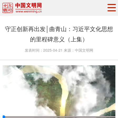
头条
·
要闻
思想理论
工作动态
守正创新再出发│曲青山：习近平文化思想
权威发布
资讯联播
地方交流
的里程碑意义（上集）
文明培育
文明实践
文明创建
发表时间：
2025-04-21
来源：
中国文明网
文明之光
文明影音
文明矩阵